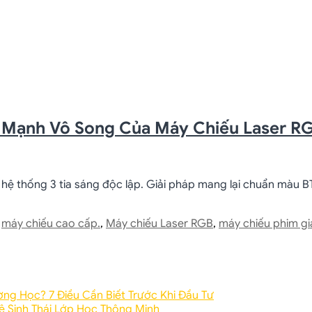
c Mạnh Vô Song Của Máy Chiếu Laser R
ệ thống 3 tia sáng độc lập. Giải pháp mang lại chuẩn màu BT
,
máy chiếu cao cấp.
,
Máy chiếu Laser RGB
,
máy chiếu phim gi
ờng Học? 7 Điều Cần Biết Trước Khi Đầu Tư
 Sinh Thái Lớp Học Thông Minh