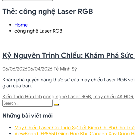
Search
for:
Thẻ:
công nghệ Laser RGB
Home
công nghệ Laser RGB
Kỷ Nguyên Trình Chiếu: Khám Phá Sứ
06/06/2026
06/04/2026
Tề Minh Sỹ
Khám phá quyền năng thực sự của máy chiếu Laser RGB với h
gian của bạn.
Kiến Thức Hữu Ích
công nghệ Laser RGB
,
máy chiếu 4K HDR
Search
Search
for:
Những bài viết mới
Máy Chiếu Laser Có Thực Sự Tiết Kiệm Chi Phí Cho Trư
ViewBoard IFP8650 Giúp Học Khu Canada Xây Dựng Hệ