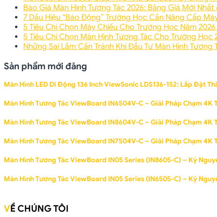
Báo Giá Màn Hình Tương Tác 2026: Bảng Giá Mới Nhất
7 Dấu Hiệu “Báo Động” Trường Học Cần Nâng Cấp Má
5 Tiêu Chí Chọn Máy Chiếu Cho Trường Học Năm 2026
5 Tiêu Chí Chọn Màn Hình Tương Tác Cho Trường Học 
Những Sai Lầm Cần Tránh Khi Đầu Tư Màn Hình Tương
Sản phẩm mới đăng
Màn Hình LED Di Động 136 Inch ViewSonic LDS136-152: Lắp Đặt Thầ
Màn Hình Tương Tác ViewBoard IN6504V-C – Giải Pháp Chạm 4K 
Màn Hình Tương Tác ViewBoard IN8604V-C – Giải Pháp Chạm 4K 
Màn Hình Tương Tác ViewBoard IN7504V-C – Giải Pháp Chạm 4K 
Màn Hình Tương Tác ViewBoard IN05 Series (IN8605-C) – Kỷ Nguyê
Màn Hình Tương Tác ViewBoard IN05 Series (IN6505-C) – Kỷ Nguyê
VỀ CHÚNG TÔI