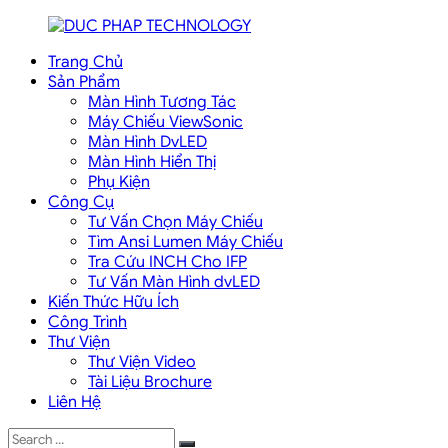
Skip
to
Trang Chủ
content
DUC
Sản Phẩm
PHAP
Màn Hình Tương Tác
TECHNOLOGY
Máy Chiếu ViewSonic
Màn Hình DvLED
Màn Hình Hiển Thị
Phụ Kiện
Công Cụ
Tư Vấn Chọn Máy Chiếu
Tìm Ansi Lumen Máy Chiếu
Tra Cứu INCH Cho IFP
Tư Vấn Màn Hình dvLED
Kiến Thức Hữu Ích
Công Trình
Thư Viện
Thư Viện Video
Tài Liệu Brochure
Liên Hệ
Search