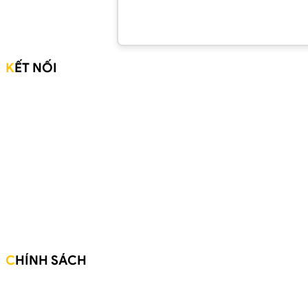
KẾT NỐI
Website:
ducphap.com
ducphap.vn
smartboardvietnam.com
Mạng xã hội:
CHÍNH SÁCH
Giới thiệu