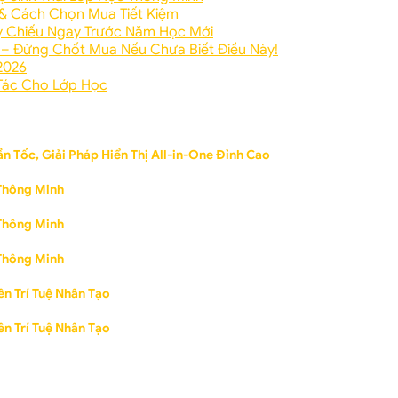
 & Cách Chọn Mua Tiết Kiệm
y Chiếu Ngay Trước Năm Học Mới
 – Đừng Chốt Mua Nếu Chưa Biết Điều Này!
2026
 Tác Cho Lớp Học
n Tốc, Giải Pháp Hiển Thị All-in-One Đỉnh Cao
Thông Minh
Thông Minh
Thông Minh
n Trí Tuệ Nhân Tạo
n Trí Tuệ Nhân Tạo